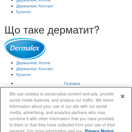
Дермалекс
Контакт
Купити
Що таке дерматит?
Дермалекс
Атопік
Дермалекс
Контакт
Купити
Головна
Про дерматит
We use cookies to personalize content and ads, provide
Запитання й відповіді
social media features, and analyze our traffic. We share
Профілактика
information about your use of our site with our social
Контакти
media, advertising, and analytics partners who may
combine it with other information that you have provided
to them or that they have collected from your use of their
© 2016- All rights reserved - Dermalex is a product by
Omega
services. For more information visit our
Privacy Notice
Pharma