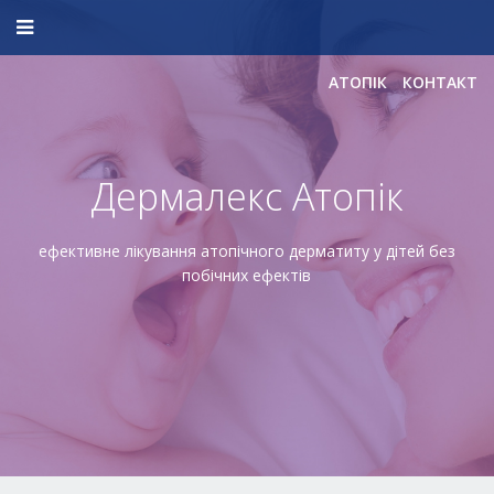
АТОПІК
КОНТАКТ
Дермалекс Атопік
ефективне лікування атопічного дерматиту у дітей без
побічних ефектів