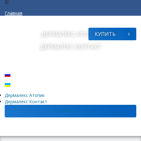
Главная
О дерматите
ДЕРМАЛЕКС
АТОПИК
КУПИТЬ
Часто задаваемые вопросы
ДЕРМАЛЕКС
КОНТАКТ
Профилактика
Контакты
atopik
Дермалекс
Атопик
Дермалекс
Контакт
КУПИТЬ