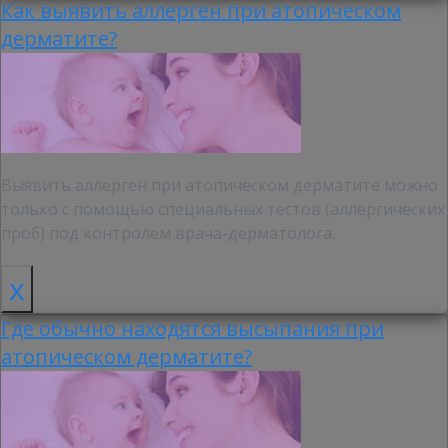
Как выявить аллерген при атопическом
дерматите?
Выявить аллерген при атопическом дерматите можно
только с помощью специальных тестов (аллергических
проб) под контролем врача-дерматолога.
x
Где обычно находятся высыпания при
атопическом дерматите?