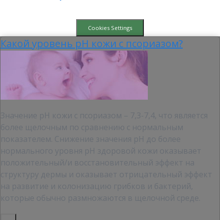
Cookies Settings
Какой уровень pH кожи с псориазом?
Значение рН кожи с псориазом – 7,3-7,4, что является
более щелочным по сравнению с нормальным
показателем. Снижение значения pH до более
нормального уровня pH здоровой кожи оказывает
положительный/и восстановительный эффект на
структуру дермы и оказывает отрицательный эффект
на развитие и колонизацию грибков и бактерий,
которые обычно размножаются в щелочной среде.