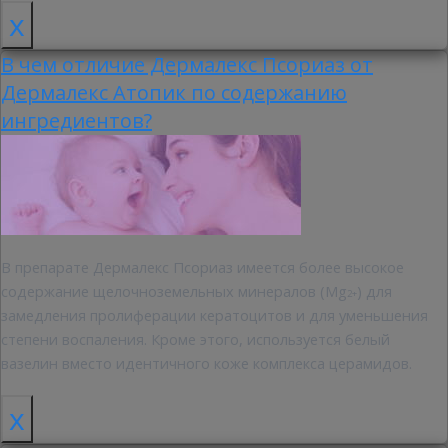
x
В чем отличие Дермалекс Псориаз от
Дермалекс Атопик по содержанию
ингредиентов?
В препарате Дермалекс Псориаз имеется более высокое
содержание щелочноземельных минералов (Mg
) для
2+
замедления пролиферации кератоцитов и для уменьшения
степени воспаления. Кроме этого, используется белый
вазелин вместо идентичного коже комплекса церамидов.
x