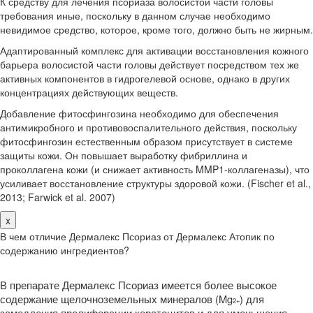
К средству для лечения псориаза волосистой части головы
требования иные, поскольку в данном случае необходимо
невидимое средство, которое, кроме того, должно быть не жирным.
Адаптированный комплекс для активации восстановления кожного
барьера волосистой части головы действует посредством тех же
активных компонентов в гидрогелевой основе, однако в других
концентрациях действующих веществ.
Добавление фитосфингозина необходимо для обеспечения
антимикробного и противовоспалительного действия, поскольку
фитосфингозин естественным образом присутствует в системе
защиты кожи. Он повышает выработку фибриллина и
проколлагена кожи (и снижает активность MMP1-коллагеназы), что
усиливает восстановление структуры здоровой кожи. (Fischer et al.,
2013; Farwick et al. 2007)
x
В чем отличие Дермалекс Псориаз от Дермалекс Атопик по
содержанию ингредиентов?
В препарате Дермалекс Псориаз имеется более высокое
содержание щелочноземельных минералов (Mg
) для
2+
замедления пролиферации кератоцитов и для уменьшения