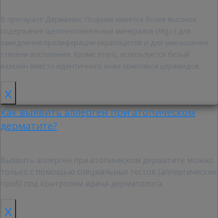
В препарате Дермалекс Псориаз имеется более высокое
содержание щелочноземельных минералов (Mg
) для
2+
замедления пролиферации кератоцитов и для уменьшения
степени воспаления. Кроме этого, используется белый
вазелин вместо идентичного коже комплекса церамидов.
x
Как выявить аллерген при атопическом
дерматите?
Выявить аллерген при атопическом дерматите можно
только с помощью специальных тестов (аллергических
проб) под контролем врача-дерматолога.
x