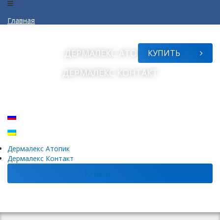
Главная
О дерматите
ДЕРМАЛЕКС
АТОПИК
КУПИТЬ
Часто задаваемые вопросы
ДЕРМАЛЕКС
КОНТАКТ
Профилактика
Контакты
3
Дермалекс
Атопик
Дермалекс
Контакт
КУПИТЬ