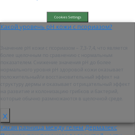
Cookies Settings
Какой уровень pH кожи с псориазом?
Значение рН кожи с псориазом – 7,3-7,4, что является
более щелочным по сравнению с нормальным
показателем. Снижение значения pH до более
нормального уровня pH здоровой кожи оказывает
положительный/и восстановительный эффект на
структуру дермы и оказывает отрицательный эффект
на развитие и колонизацию грибков и бактерий,
которые обычно размножаются в щелочной среде.
x
Какая разница между гелем Дермалекс