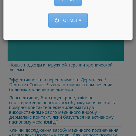
ОТМЕНА
Новые подходы к наружной терапии хронической
экземы
Эффективность и переносимость Дермалекс /
Dermalex Contact Eczema в комплексном лечении
больных хронической экземой
Перспективне, багатоцентрове, клінічне
спостереження нового способу лікування легкої та
помірної контактної екземи/дерматиту з
використанням нового медичного виробу –
Дермалекс Контакт, який базується на активному і
пасивному механізмі дії
Клінічні дослідження засобу медичного призначення
«Дермалекс Псоріаз» у терапії бляшкового псоріазу